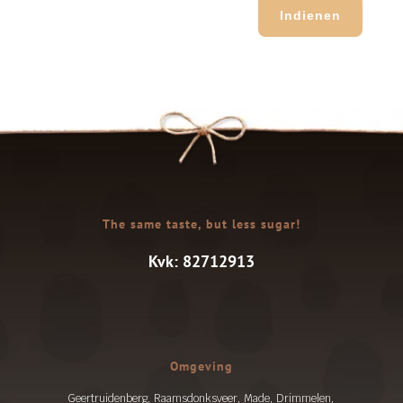
Indienen
The same taste, but less sugar!
Kvk: 82712913
Omgeving
Geertruidenberg, Raamsdonksveer, Made, Drimmelen,