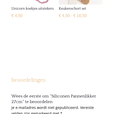
Unicorn koekjes uitstekers
Keukenschort set
Prijsklasse:
€
4,50
€
4,50
-
€
16,50
€ 4,50
tot
€ 16,50
beoordelingen
Wees de eerste om “Siliconen Pannenlikker
27cm” te beoordelen
Je e-mailadres wordt niet gepubliceerd.
Vereiste
velden zijn gemarkeerd met
*