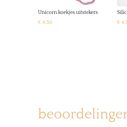
Unicorn koekjes uitstekers
Sili
€
4,50
€
4,
beoordelinge