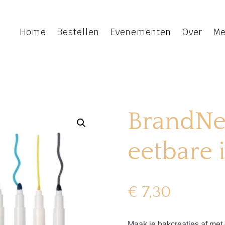
Home
Bestellen
Evenementen
Over
Me
BrandNe
eetbare 
€
7,30
Maak je bakcreaties af met d