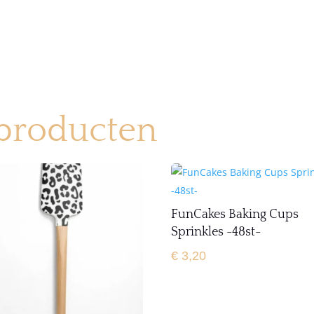
 producten
FunCakes Baking Cups
Sprinkles -48st-
€
3,20