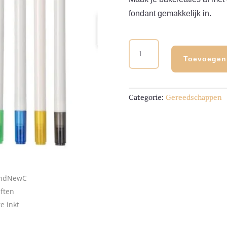
fondant gemakkelijk in.
BRANDNEWCAKE
STIFTEN
Toevoegen
EETBARE
INKT
SET/5
Categorie:
Gereedschappen
AANTAL