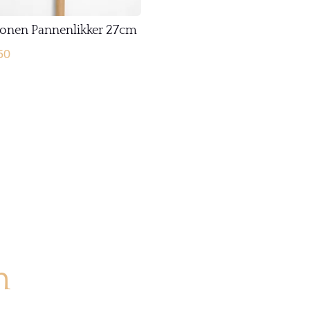
conen Pannenlikker 27cm
50
n