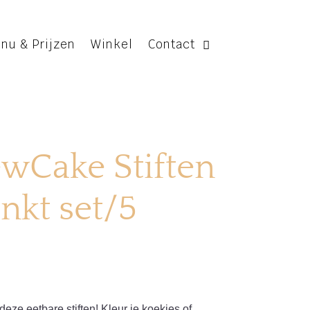
nu & Prijzen
Winkel
Contact
wCake Stiften
inkt set/5
eze eetbare stiften! Kleur je koekjes of