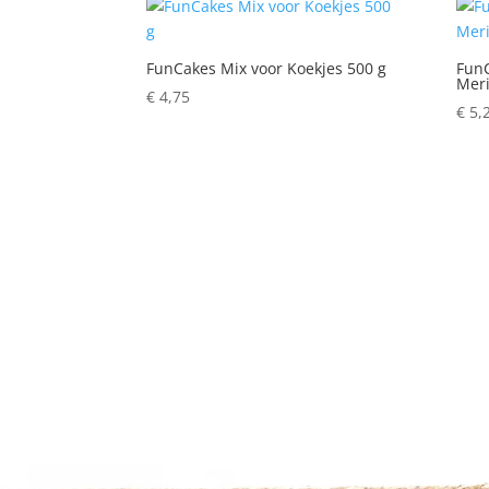
FunCakes Mix voor Koekjes 500 g
FunC
Mer
€
4,75
€
5,