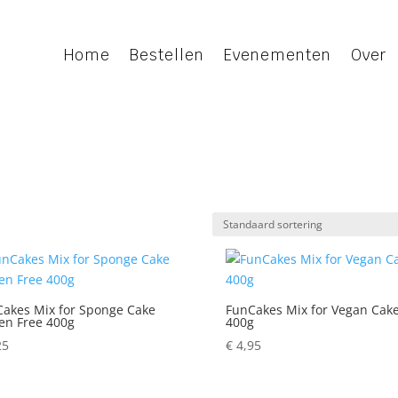
Home
Bestellen
Evenementen
Over
akes Mix for Sponge Cake
FunCakes Mix for Vegan Cak
en Free 400g
400g
25
€
4,95