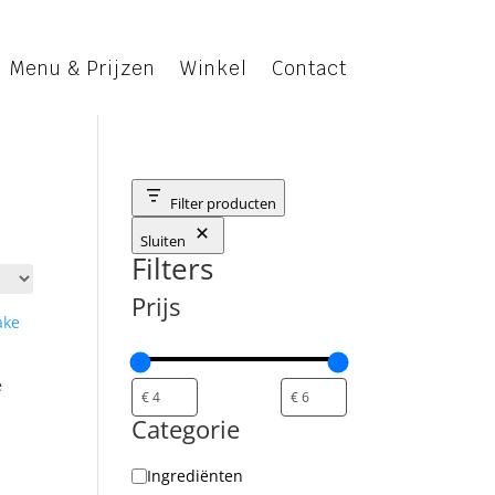
Menu & Prijzen
Winkel
Contact
Filter producten
Sluiten
Filters
Prijs
e
Categorie
Categorie
Ingrediënten