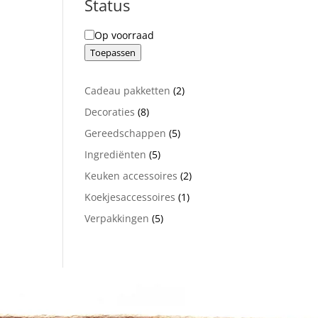
Status
Status
Op voorraad
Toepassen
2
Cadeau pakketten
2
producten
8
Decoraties
8
producten
5
Gereedschappen
5
producten
5
Ingrediënten
5
producten
2
Keuken accessoires
2
producten
1
Koekjesaccessoires
1
product
5
Verpakkingen
5
producten